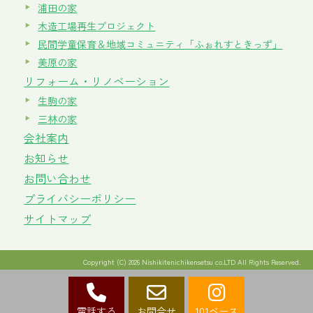
浦田の家
木造工場再生プロジェクト
民間学童保育＆地域コミュニティ「ふぉれすときっず」
美原の家
リフォーム・リノベーション
生駒の家
三林の家
会社案内
お知らせ
お問い合わせ
プライバシーポリシー
サイトマップ
Copyright (C) 2026 Nishikitenichikensetsu co.LTD All Rights Reserved.
電話する
お問合せ
101ベース