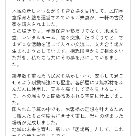
地域の新しいつながりを育む場を目指して、民間学
童保育と塾を運営されているご夫妻が、一軒の古民
家を購入されました。
この場所では、学童保育や塾だけでなく、地域食
堂、レンタルルーム、物々交換、畑づくりなど、さ
まざまな活動を通して人々が交流し、支え合う場が
生まれようとしています。構想段階からご相談をい
ただき、私たちも共にその夢を形にしていきまし
た。
築年数を重ねた古民家を活かしつつ、安心して過ご
せるよう耐震補強にも配慮。各部屋には無垢材をふ
んだんに使用し、天井を高くして梁を見せること
で、木の温もりと開放感あふれる空間に仕上げまし
た。
限られた予算の中でも、お客様の理想を叶えるため
に職人たちと何度も打合せを重ね、想いの詰まった
場所が完成しました。
地域の未来を育む、新しい「居場所」として、これ
からの歩みが楽しみです。