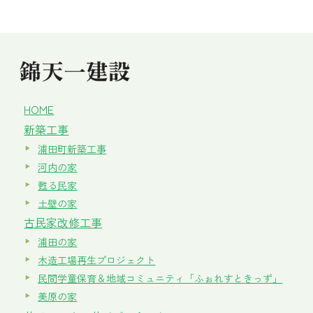
HOME
新築工事
浦田町新築工事
河内の家
甦る民家
土壁の家
古民家改修工事
浦田の家
木造工場再生プロジェクト
民間学童保育＆地域コミュニティ「ふぉれすときっず」
美原の家